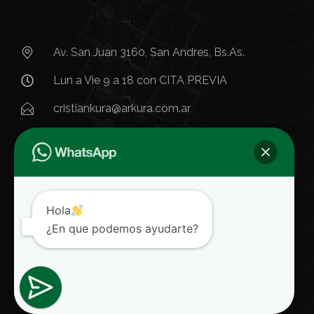
Av. San Juan 3160, San Andres, Bs.As.​
Lun a Vie 9 a 18 con CITA PREVIA
cristiankura@arkura.com.ar
Hola
¿En que podemos ayudarte?