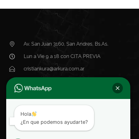
Av. San Juan 3160, San Andres, Bs.As.​
Lun a Vie 9 a 18 con CITA PREVIA
cristiankura@arkura.com.ar
Hola
¿En que podemos ayudarte?